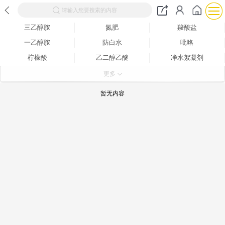
请输入您要搜索的内容
三乙醇胺
氮肥
羧酸盐
一乙醇胺
防白水
吡咯
柠檬酸
乙二醇乙醚
净水絮凝剂
分析试剂
二甲醚
水杨酸
更多
杀菌灭藻剂
纤维素
葡萄糖
暂无内容
二乙二醇丁醚
其他工业用清洗剂
磺酸
增塑剂
氨水
其他合成材料助剂
酸度调节剂
羟胺
芳香烃
一元醇
浸酸剂
白炭黑
染料中间体
橡胶油
酯
其他醚
醋酸
松香
营养强化剂
酰胺
松节油
草酸
溶剂油
石油蜡
防腐剂
甜味剂
碳酸盐