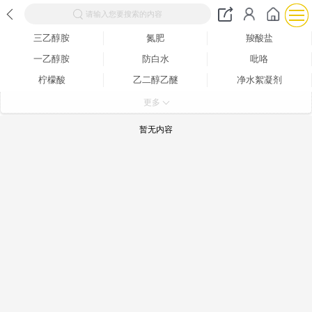
请输入您要搜索的内容
三乙醇胺
氮肥
羧酸盐
一乙醇胺
防白水
吡咯
柠檬酸
乙二醇乙醚
净水絮凝剂
分析试剂
二甲醚
水杨酸
更多
杀菌灭藻剂
纤维素
葡萄糖
暂无内容
二乙二醇丁醚
其他工业用清洗剂
磺酸
增塑剂
氨水
其他合成材料助剂
酸度调节剂
羟胺
芳香烃
一元醇
浸酸剂
白炭黑
染料中间体
橡胶油
酯
其他醚
醋酸
松香
营养强化剂
酰胺
松节油
草酸
溶剂油
石油蜡
防腐剂
甜味剂
碳酸盐