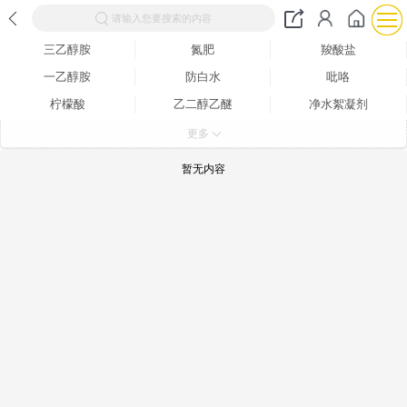
请输入您要搜索的内容
三乙醇胺
氮肥
羧酸盐
一乙醇胺
防白水
吡咯
柠檬酸
乙二醇乙醚
净水絮凝剂
分析试剂
二甲醚
水杨酸
更多
杀菌灭藻剂
纤维素
葡萄糖
暂无内容
二乙二醇丁醚
其他工业用清洗剂
磺酸
增塑剂
氨水
其他合成材料助剂
酸度调节剂
羟胺
芳香烃
一元醇
浸酸剂
白炭黑
染料中间体
橡胶油
酯
其他醚
醋酸
松香
营养强化剂
酰胺
松节油
草酸
溶剂油
石油蜡
防腐剂
甜味剂
碳酸盐