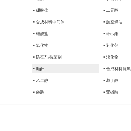
硼酸盐
二元醇
合成材料中间体
航空煤油
硅酸盐
环己酮
氯化物
乳化剂
防霉剂/抗菌剂
溴化物
顺酐
合成材料抗氧
乙二醇
叔丁醇
袋装
亚磷酸