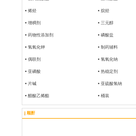
烯烃
烷烃
增稠剂
三元醇
药物性添加剂
磷酸盐
氢氧化钾
制药辅料
偶联剂
氢氧化钠
亚磷酸
热稳定剂
片碱
亚硫酸氢钠
醋酸乙烯酯
桶装
顺酐