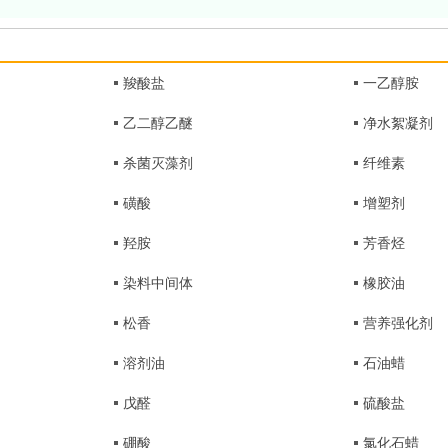
羧酸盐
一乙醇胺
乙二醇乙醚
净水絮凝剂
杀菌灭藻剂
纤维素
磺酸
增塑剂
羟胺
芳香烃
染料中间体
橡胶油
松香
营养强化剂
溶剂油
石油蜡
戊醛
硫酸盐
硼酸
氯化石蜡