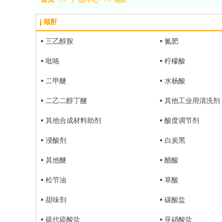
顺酐
三乙醇胺
氮肥
吡咯
柠檬酸
二甲醚
水杨酸
二乙二醇丁醚
其他工业用清洗剂
其他合成材料助剂
酸度调节剂
浸酸剂
白炭黑
其他醚
醋酸
松节油
草酸
甜味剂
碳酸盐
硫代硫酸盐
亚硝酸盐